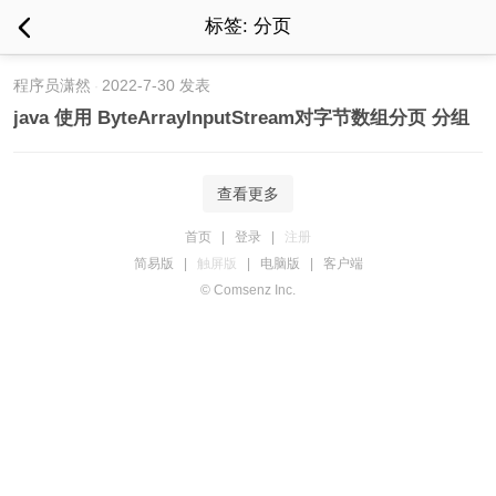
标签: 分页
程序员潇然
2022-7-30 发表
java 使用 ByteArrayInputStream对字节数组分页 分组
查看更多
首页
|
登录
|
注册
简易版
|
触屏版
|
电脑版
|
客户端
© Comsenz Inc.