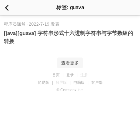
标签: guava
程序员潇然
2022-7-19 发表
[java][guava] 字符串形式十六进制字符串与字节数组的
转换
查看更多
首页
|
登录
|
注册
简易版
|
触屏版
|
电脑版
|
客户端
© Comsenz Inc.