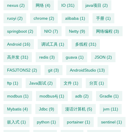
nexus (2)
网络 (4)
IO (31)
java项目 (2)
ruoyi (2)
chrome (2)
alibaba (1)
手册 (1)
springboot (2)
NIO (7)
Netty (9)
网络编程 (3)
Android (16)
调试工具 (1)
多线程 (31)
高并发 (31)
redis (3)
guava (1)
JSON (2)
FASJTONS2 (2)
git (3)
AndroidStudio (13)
ftp (1)
Java面试 (2)
文件 (1)
分页 (1)
modbus (1)
modbus4j (1)
adb (2)
Gradle (1)
Mybatis (4)
Jdbc (9)
漫话计算机 (5)
jvm (11)
嵌入式 (1)
python (1)
portainer (1)
sentinel (1)