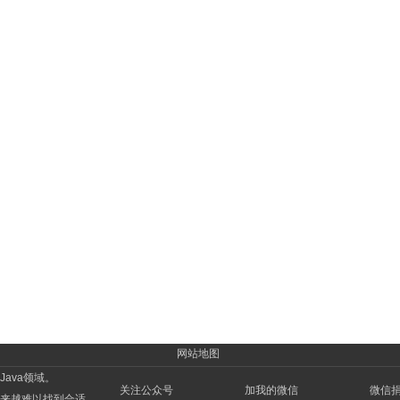
网站地图
ava领域。
关注公众号
加我的微信
微信
来越难以找到合适