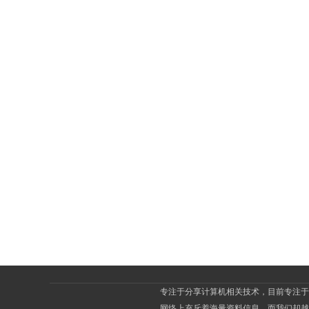
员
潇
专注于分享计算机相关技术，目前专注于J
网络上充斥着海量资料信息，而我们却越