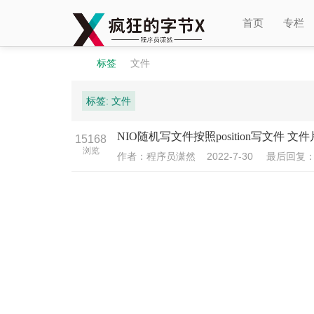
首页
专栏
标签
文件
标签: 文件
程
›
›
NIO随机写文件按照position写文件 
15168
浏览
作者：程序员潇然
2022-7-30
最后回复
序