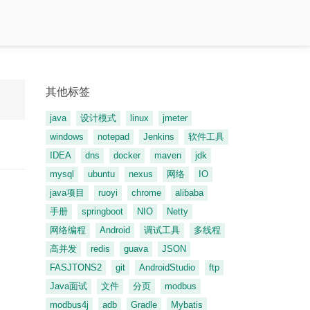
其他标签
java
设计模式
linux
jmeter
windows
notepad
Jenkins
软件工具
IDEA
dns
docker
maven
jdk
mysql
ubuntu
nexus
网络
IO
java项目
ruoyi
chrome
alibaba
手册
springboot
NIO
Netty
网络编程
Android
调试工具
多线程
高并发
redis
guava
JSON
FASJTONS2
git
AndroidStudio
ftp
Java面试
文件
分页
modbus
modbus4j
adb
Gradle
Mybatis