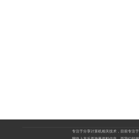
员
潇
专注于分享计算机相关技术，目前专注于J
网络上充斥着海量资料信息，而我们却越