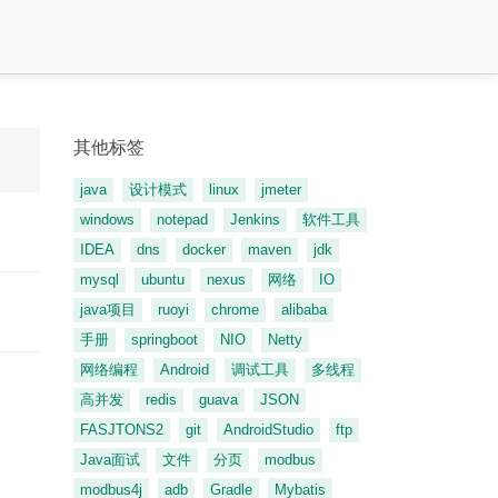
其他标签
java
设计模式
linux
jmeter
windows
notepad
Jenkins
软件工具
IDEA
dns
docker
maven
jdk
mysql
ubuntu
nexus
网络
IO
java项目
ruoyi
chrome
alibaba
手册
springboot
NIO
Netty
网络编程
Android
调试工具
多线程
高并发
redis
guava
JSON
FASJTONS2
git
AndroidStudio
ftp
Java面试
文件
分页
modbus
modbus4j
adb
Gradle
Mybatis