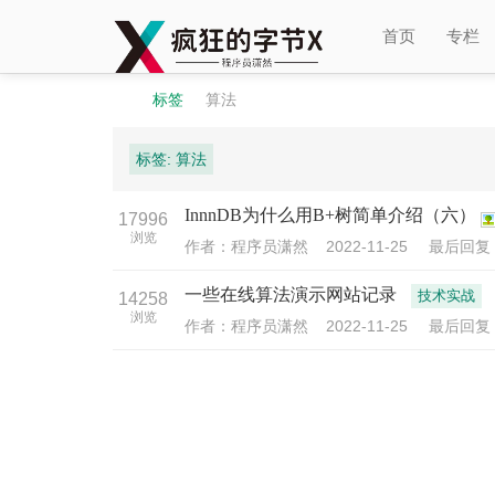
首页
专栏
标签
算法
标签: 算法
程
›
›
InnnDB为什么用B+树简单介绍（六）
17996
浏览
作者：程序员潇然
2022-11-25
最后回
一些在线算法演示网站记录
技术实战
14258
浏览
作者：程序员潇然
2022-11-25
最后回
序