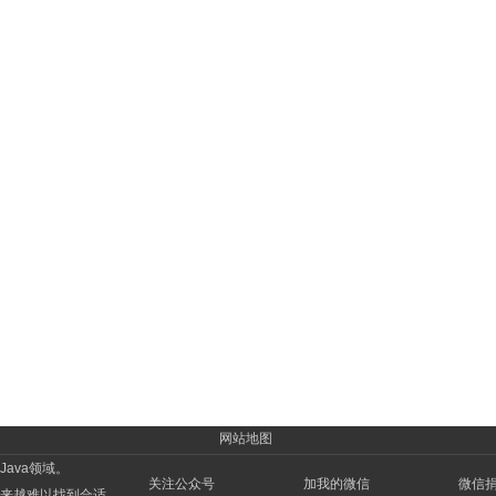
网站地图
ava领域。
关注公众号
加我的微信
微信
来越难以找到合适