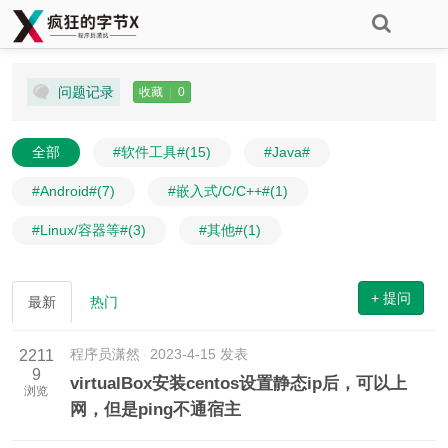
问题记录
收藏
|
0
全部
#软件工具#
(15)
#Java#
#Android#
(7)
#嵌入式/C/C++#
(1)
#Linux/容器等#
(3)
#其他#
(1)
+ 提问
最新
热门
程序员潇然
2023-4-15 发表
2211
9
virtualBox安装centos设置静态ip后，可以上
浏览
网，但是ping不通宿主