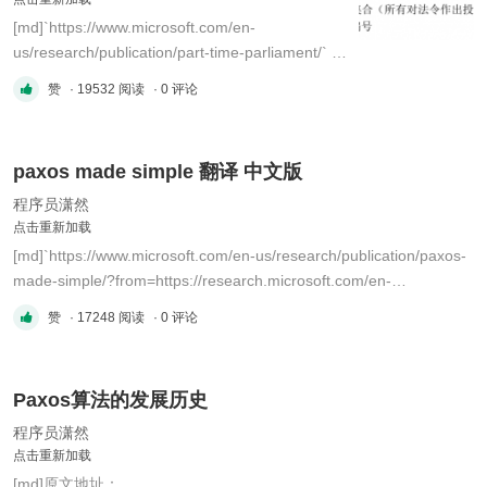
[md]`https://www.microsoft.com/en-
us/research/publication/part-time-parliament/` #
The Part-Time Parliament 兼职议会 Leslie
赞
· 19532 阅读
· 0 评论
Lamport 1. The Problem 1.1. Paxos 岛 1.2. 要求
(Requirements) 1.3. 假设（Assumptions） 2.
The Single-Decree Synod 2.1. 数学结论 2.2. 初
paxos made simple 翻译 中文版
级协议（The Preliminary P ...
程序员潇然
点击重新加载
[md]`https://www.microsoft.com/en-us/research/publication/paxos-
made-simple/?from=https://research.microsoft.com/en-
us/um/people/lamport/pubs/paxos-simple.pdf&type=exact` # 使
赞
· 17248 阅读
· 0 评论
Paxos变简单 **摘要** Paxos算法，用英语说明时，变得非常简单。
## 1 介绍 人们一直认为，用于实现容错分布式系统的Paxos算法难
...
Paxos算法的发展历史
程序员潇然
点击重新加载
[md]原文地址：