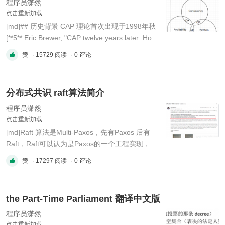
**Basical ...
程序员潇然
点击重新加载
[md]## 历史背景 CAP 理论首次出现于1998年秋
[**5** Eric Brewer, "CAP twelve years later: How
the 'rules' have changed", Computer, Volume 45,
赞
· 15729 阅读
· 0 评论
Issue 2 (2012), pg. 23–29.
doi:10.1109/MC.2012.37.]。 它于1999年作为
CAP原理发表[**10** Armando Fox and Eric
分布式共识 raft算法简介
Brewer, "Harvest, Yield and Scalable Tolerant
Syst ...
程序员潇然
点击重新加载
[md]Raft 算法是Multi-Paxos，先有Paxos 后有
Raft，Raft可以认为是Paxos的一个工程实现，增
加了一些额外的细节限制等，也相对更容易理解。
赞
· 17297 阅读
· 0 评论
全新的系统大多选择了 Raft 算法，或者说有些是
类Raft（比如 Etcd、Consul、Kafka、
CockroachDB）。 ## 相关资源
the Part-Time Parliament 翻译中文版
`https://raft.github.io/` 官网有详细的说明，一定注
意到这两块 ...
程序员潇然
点击重新加载