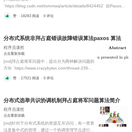
`https://blog.csdn.net/tommwq/article/details/8424452` 自Paxos提
出，迄今已有20多年了，围绕着该算法曾经发生过一些非常有趣的事
赞
· 18283 阅读
· 0 评论
情，这些也已成为人们津津乐道的一段轶事，故事的主角自然是
Paxos的提出者Lamport，当然Lamport的特立独行也是很早就出了
名的。 首先来讲述下这些有趣的八卦，之后会再理一 ...
分布式系统非拜占庭错误故障错误算法paxos 算法
程序员潇然
点击重新加载
[md]拜占庭将军问题中，提出分为两种解决问题的
方向 `https://www.crazybytex.com/thread-239-1-
1.html` 一种是非拜占庭错误，一种是拜占庭错
赞
· 17521 阅读
· 0 评论
误。 把出现故障( crash 或 fail-stop，即不响应)但
不会伪造信息的情况称为“非拜占庭错误”( non-
byzantine fault)或“故障错误”( Crash Fault);
分布式选举共识协调机制拜占庭将军问题算法简介
Paxos就是一种非拜占庭错误 ...
程序员潇然
点击重新加载
[md]针对于分布式系统的资源互斥访问，有一类算
法是集中式的管理，通过一个协调管理节点进行一