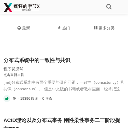
最新
热门
更多分类
分布式系统中的一致性与共识
程序员潇然
点击重新加载
[md]分布式系统中有两个重要的研究问题：一致性（consistency）和
共识（consensus）。 但是中文版的书籍或者教材里面，经常把这两
个词翻译成一致性。 ## 简介 分布式系统中，多用副本进行数据冗
赞
· 19396 阅读
· 0 评论
余，数据写入后，让副本数据与写入数据保持一致，这种可以称之为
一致性； 对于集群选主，目的是选举出来一个Leader，尽快的 ...
ACID理论以及分布式事务 刚性柔性事务二三阶段提