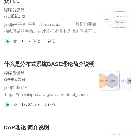
交TCC
程序员潇然
点击重新加载
[md]## 事务 事务（Transaction），一般是指要做
的或所做的事情。在计算机术语中是指访问并可能
更新数据库中各种数据项的一个程序执行单元
赞
· 18561 阅读
· 0 评论
(unit)。
`https://en.wikipedia.org/wiki/Database_transacti
on` 事务又有几个典型的特性：
什么是分布式系统BASE理论简介说明
`https://en.wikipedia.org/wiki/ACID` >
**Atomicity** > > Main article: Atomicit ...
程序员潇然
点击重新加载
[md]维基百科:
`https://en.wikipedia.org/wiki/Eventual_consisten
cy` > Eventually-consistent services are often
赞
· 17567 阅读
· 0 评论
classified as providing BASE semantics
(basically-available, soft-state, eventual
consistency), in contrast to traditional ACID
CAP理论 简介说明
(atomicity, consistency, isolation, durability) *