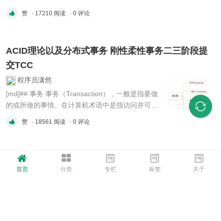
些资源的分配管理。 其实不光是互斥资源，一个
赞
· 17210 阅读
· 0 评论
分布式系统或者集群中，也还有很多的事务需要进
行管理。 那么这个管理者到底如何选择呢？ 本文
主要介绍一下分布式选举相关的机制与算法。 ##
ACID理论以及分布式事务 刚性柔性事务二三阶段提
拜占庭将军 **The Byzantine Gener ...
交TCC
程序员潇然
[md]## 事务 事务（Transaction），一般是指要做
的或所做的事情。在计算机术语中是指访问并可能
更新数据库中各种数据项的一个程序执行单元
赞
· 18561 阅读
· 0 评论
(unit)。
`https://en.wikipedia.org/wiki/Database_transacti
on` 事务又有几个典型的特性：
什么是分布式系统BASE理论简介说明
`https://en.wikipedia.org/wiki/ACID` >
首页
分类
专栏
标签
关于
**Atomicity** > > Main article: Atomicit ...
程序员潇然
[md]维基百科:
`https://en.wikipedia.org/wiki/Eventual_consisten
cy` > Eventually-consistent services are often
赞
· 17567 阅读
· 0 评论