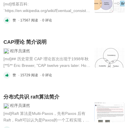
[md]维基百科:
`https://en.wikipedia.org/wiki/Eventual_consisten
cy` > Eventually-consistent services are often
赞
· 17567 阅读
· 0 评论
classified as providing BASE semantics
(basically-available, soft-state, eventual
consistency), in contrast to traditional ACID
CAP理论 简介说明
(atomicity, consistency, isolation, durability) *
**Basical ...
程序员潇然
[md]## 历史背景 CAP 理论首次出现于1998年秋
[**5** Eric Brewer, "CAP twelve years later: How
the 'rules' have changed", Computer, Volume 45,
赞
· 15729 阅读
· 0 评论
Issue 2 (2012), pg. 23–29.
doi:10.1109/MC.2012.37.]。 它于1999年作为
CAP原理发表[**10** Armando Fox and Eric
分布式共识 raft算法简介
Brewer, "Harvest, Yield and Scalable Tolerant
Syst ...
程序员潇然
[md]Raft 算法是Multi-Paxos，先有Paxos 后有
Raft，Raft可以认为是Paxos的一个工程实现，增
加了一些额外的细节限制等，也相对更容易理解。