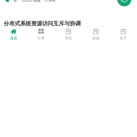
赞
· 13123 阅读
· 0 评论
orient/strip%7CimageView2/2/w/300
"image.png") [/md]
分布式系统资源访问互斥与协调
程序员潇然
首页
分类
专栏
标签
关于
[md]对于任何一个系统中，都存在资源互斥访问的
问题，也就是我们常说的临界资源。 针对于单应
用、单机有编程语言、操作系统提供的原语进行处
赞
· 15264 阅读
· 0 评论
理，比如Java中一个简单的 `synchronized`关键
字就可以达到互斥访问的作用。 但是对于分布式
系统呢？ 当然可以使用zk、redis等实现分布式
office你的许可证不是正版，并且你可能是盗版软件
锁，本文主要讨论的是底层基础，非对中 ...
的受害者
程序员潇然
[md]获取正版 OFFICE你的许可证并非正版，你可
能是盗版软件的受害者。立即通过正版 Ofice 避免
中断并使文件保持安全。 kms已经激活，但是一
赞
· 19254 阅读
· 0 评论
直有许可证弹窗或者横幅提醒。 !
(data/attachment/forum/202211/28/143753ijnhg