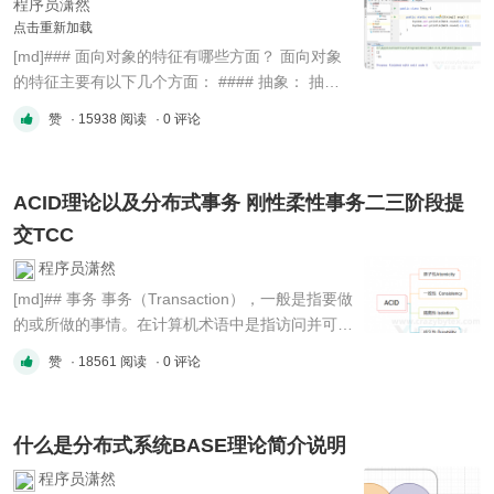
程序员潇然
点击重新加载
[md]### 面向对象的特征有哪些方面？ 面向对象
的特征主要有以下几个方面： #### 抽象： 抽象
是将一类对象的共同特征总结出来构造类的过程，
赞
· 15938 阅读
· 0 评论
包括数据抽象和行为抽象两方面。 抽象只关注对
象有哪些属性和行为，并不关注这些行为的细节是
什么。 #### 继承： 继承是从已有类得到继承信
ACID理论以及分布式事务 刚性柔性事务二三阶段提
息创建新类的过程。提供继承信息的类 ...
交TCC
程序员潇然
[md]## 事务 事务（Transaction），一般是指要做
的或所做的事情。在计算机术语中是指访问并可能
更新数据库中各种数据项的一个程序执行单元
赞
· 18561 阅读
· 0 评论
(unit)。
`https://en.wikipedia.org/wiki/Database_transacti
on` 事务又有几个典型的特性：
什么是分布式系统BASE理论简介说明
`https://en.wikipedia.org/wiki/ACID` >
**Atomicity** > > Main article: Atomicit ...
程序员潇然