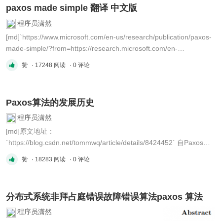
paxos made simple 翻译 中文版
级协议（The Preliminary P ...
程序员潇然
[md]`https://www.microsoft.com/en-us/research/publication/paxos-
made-simple/?from=https://research.microsoft.com/en-
us/um/people/lamport/pubs/paxos-simple.pdf&type=exact` # 使
赞
· 17248 阅读
· 0 评论
Paxos变简单 **摘要** Paxos算法，用英语说明时，变得非常简单。
## 1 介绍 人们一直认为，用于实现容错分布式系统的Paxos算法难
...
Paxos算法的发展历史
程序员潇然
[md]原文地址：
`https://blog.csdn.net/tommwq/article/details/8424452` 自Paxos提
出，迄今已有20多年了，围绕着该算法曾经发生过一些非常有趣的事
赞
· 18283 阅读
· 0 评论
情，这些也已成为人们津津乐道的一段轶事，故事的主角自然是
Paxos的提出者Lamport，当然Lamport的特立独行也是很早就出了
名的。 首先来讲述下这些有趣的八卦，之后会再理一 ...
分布式系统非拜占庭错误故障错误算法paxos 算法
程序员潇然