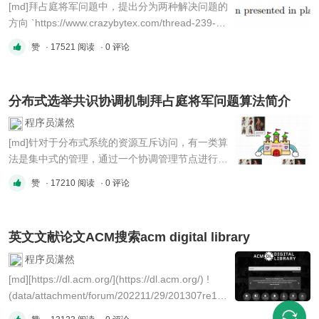
[md]拜占庭将军问题中，提出分为两种解决问题的
方向 `https://www.crazybytex.com/thread-239-1-
1.html` 一种是非拜占庭错误，一种是拜占庭错
赞
· 17521 阅读
· 0 评论
误。 把出现故障( crash 或 fail-stop，即不响应)但
不会伪造信息的情况称为“非拜占庭错误”( non-
byzantine fault)或“故障错误”( Crash Fault);
分布式选举共识协调机制拜占庭将军问题算法简介
Paxos就是一种非拜占庭错误 ...
程序员潇然
[md]针对于分布式系统的资源互斥访问，有一类算
法是集中式的管理，通过一个协调管理节点进行一
些资源的分配管理。 其实不光是互斥资源，一个
赞
· 17210 阅读
· 0 评论
分布式系统或者集群中，也还有很多的事务需要进
行管理。 那么这个管理者到底如何选择呢？ 本文
主要介绍一下分布式选举相关的机制与算法。 ##
英文文献论文ACM搜索acm digital library
拜占庭将军 **The Byzantine Gener ...
程序员潇然
[md][https://dl.acm.org/](https://dl.acm.org/) !
(data/attachment/forum/202211/29/201307re1ith
gwlqo1ck11.png?imageMogr2/auto-