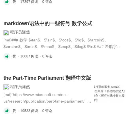
赞
· 17297 阅读
· 0 评论
全新的系统大多选择了 Raft 算法，或者说有些是
类Raft（比如 Etcd、Consul、Kafka、
CockroachDB）。 ## 相关资源
markdown语法中的一些符号 数学公式
`https://raft.github.io/` 官网有详细的说明，一定注
意到这两块 ...
程序员潇然
[md]### 数学 $\tan$、$\sin$、$\cos$、$\lg$、$\arcsin$、
$\arctan$、$\min$、$\max$、$\exp$、$\log$ $\in$ ### 希腊字母 |
字母 | 代码 | | ----------------- | --------------- | | α\alphaα | $\alpha$ | |
赞
· 16087 阅读
· 0 评论
β\betaβ | $\beta$ | | γ\gammaγ | $\gamma$ ...
the Part-Time Parliament 翻译中文版
程序员潇然
[md]`https://www.microsoft.com/en-
us/research/publication/part-time-parliament/` #
The Part-Time Parliament 兼职议会 Leslie
赞
· 19533 阅读
· 0 评论
Lamport 1. The Problem 1.1. Paxos 岛 1.2. 要求
(Requirements) 1.3. 假设（Assumptions） 2.
The Single-Decree Synod 2.1. 数学结论 2.2. 初