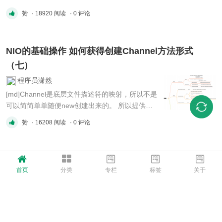
(data/attachment/forum/202211/01/210034gghz
赞
· 18920 阅读
· 0 评论
w9zkktzjj1k2.png?imageMogr2/auto-
orient/strip%7CimageView2/2/w/300
"image.png") ### 简介（注释译文） 文件通道是
NIO的基础操作 如何获得创建Channel方法形式
连接到文件的 `SeekableByteChannel`。 它在其
（七）
文件中有一个当前位置，可以查 ...
程序员潇然
[md]Channel是底层文件描述符的映射，所以不是
可以简简单单随便new创建出来的。 所以提供了
`open`工厂方法或者某些类提供的 `getChannel`
赞
· 16208 阅读
· 0 评论
方法以及其他方法 ### 创建方法分类 !
(data/attachment/forum/202211/01/190945jsybyf
fiscswdabb.png?imageMogr2/auto-
NIO Channel 概述 类结构层次分析 （六）
orient/strip%7CimageView2/2/w/300
首页
分类
专栏
标签
关于
"image.png") ### 创建 ...
程序员潇然
[md]本文主要介绍Java NIO中 的Channel类。 通
道底层可以理解为封装了一个底层的文件描述符，
例如硬件设备、文件、网络连接等。 对于java中
赞
· 17065 阅读
· 0 评论