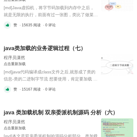
[md]Java虚拟机，将字节码加载到内存中之后，
就是无限的执行，前面有过一张图，类比了做菜和
Java的一个大致运行逻辑。 !
赞
· 15635 阅读
· 0 评论
(data/attachment/forum/202211/08/174019d4oht
bobh49ho9bb.png?imageMogr2/auto-
orient/strip%7CimageView2/2/w/300
java类加载的业务逻辑过程（七）
"image.png") Java不需要手动释放内存，因为有
自动的垃圾回收机制，也就是上图中 ...
程序员潇然
点击重新加载
[md]java代码编译成class文件之后,就形成了类的
信息-类的二进制字节流 想要使用，肯定要加载 !
(data/attachment/forum/202211/08/151425wyqq
赞
· 15167 阅读
· 0 评论
1h5njb2j2e2y.png?imageMogr2/auto-
orient/strip%7CimageView2/2/w/300
"image.png") ### 生命周期 !
java 类加载机制 双亲委派机制源码 分析（六）
(data/attachment/forum/202211/08/151537fvpb9
552kcvbpeha.png?imageMogr2/a ...
程序员潇然
点击重新加载
[md]本文是双亲委派机制的源码分析部分，类加载