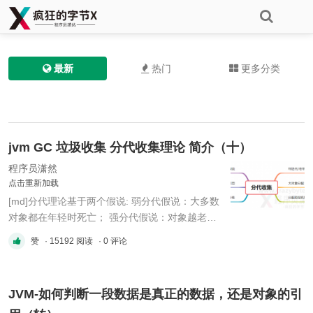
最新
热门
更多分类
jvm GC 垃圾收集 分代收集理论 简介（十）
程序员潇然
点击重新加载
[md]分代理论基于两个假说: 弱分代假说：大多数
对象都在年轻时死亡； 强分代假说：对象越老越
不容易死； 跨分代假说：跨代引用是极少数； 这
赞
· 15192 阅读
· 0 评论
是理论研究与实践的产出物，尽管部分还存在争
议。 年轻与年老的判别依据是年龄，而分代垃圾
收集理论中的年龄就是躲过了几次垃圾收集，这样
JVM-如何判断一段数据是真正的数据，还是对象的引
统计比较方便。 年轻代与老年代有不 ...