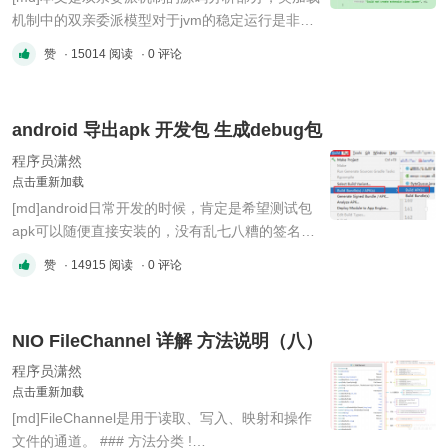
机制中的双亲委派模型对于jvm的稳定运行是非常
重要的 不过源码其实比较简单，接下来简单介绍
赞
· 15014 阅读
· 0 评论
一下 我们先从启动类说起 ### Launcher启动类
有一个Launcher类 sun.misc.Launcher; !
(data/attachment/forum/202211/08/144840ohabf
android 导出apk 开发包 生成debug包
5peb2a67f11.png?imageMogr2/auto-orient/s ...
程序员潇然
点击重新加载
[md]android日常开发的时候，肯定是希望测试包
apk可以随便直接安装的，没有乱七八糟的签名啊
一类的东西，直装能用就好。 Android Studio导出
赞
· 14915 阅读
· 0 评论
debug包方法 ### 步骤 !
(data/attachment/forum/202211/08/104202j9g09
070kg0tb0zb.png?imageMogr2/auto-
NIO FileChannel 详解 方法说明（八）
orient/strip%7CimageView2/2/w/300
"image.png") 查看右下角提示信息， ...
程序员潇然
点击重新加载
[md]FileChannel是用于读取、写入、映射和操作
文件的通道。 ### 方法分类 !