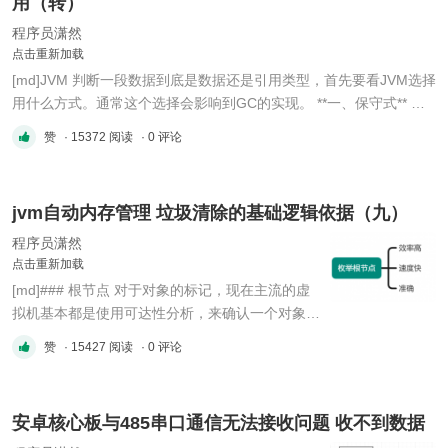
用（转）
程序员潇然
点击重新加载
[md]JVM 判断一段数据到底是数据还是引用类型，首先要看JVM选择
用什么方式。通常这个选择会影响到GC的实现。 **一、保守式** 如
果JVM选择不记录任何这种类型的数据，那么它就无法区分内存里某
赞
· 15372 阅读
· 0 评论
个位置上的数据到底应该解读为引用类型还是整型还是别的什么。这
种条件下，实现出来的GC就会是“**保守式GC（conservative GC）*
...
jvm自动内存管理 垃圾清除的基础逻辑依据（九）
程序员潇然
点击重新加载
[md]### 根节点 对于对象的标记，现在主流的虚
拟机基本都是使用可达性分析，来确认一个对象是
否已经死亡的。 可达性算法的基础是需要确定
赞
· 15427 阅读
· 0 评论
GCRoots，只要确定了根节点，也就是起始点，
才能够进行可达性分析。 如果这个范围过大，囊
括了一些不必要的对象，那么最终结果虽然没问
安卓核心板与485串口通信无法接收问题 收不到数据
题，但是耗费了大量的时间进行枚举、可达性分