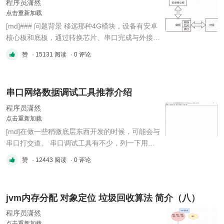
...
程序员潇然
点击重新加载
[md]### 问题背景 移远那种4G模块，设备有安卓
核心板和底板，通过转换芯片、串口完成与外接设
备的通讯。 但是发现485串口通信存在问题，外接
赞
· 15131 阅读
· 0 评论
设备无响应，也可能是未成功发送数据。 设备端
软件是需要手动对收发进行切换的，实现方式是读
写一个指定文件，设置0 1 进行读写的控制。 !
串口网络数据调试工具推荐介绍
(data/attachment/forum/202211/11/164 ...
程序员潇然
点击重新加载
[md]在做一些稍微底层东西开发的时候，可能会与
串口打交道。 串口调试工具有不少，列一下用的
好用的。 按照软件名称，搜索一下就找到了 ###
赞
· 12443 阅读
· 0 评论
推荐 !
(data/attachment/forum/202211/10/202923l58oq
19aa8qzn8k8.png?imageMogr2/auto-
jvm内存分配 对象定位 垃圾回收算法 简介（八）
orient/strip%7CimageView2/2/w/300
"image.png") !
程序员潇然
(data/attachment/forum/202211/10/2 ...
点击重新加载