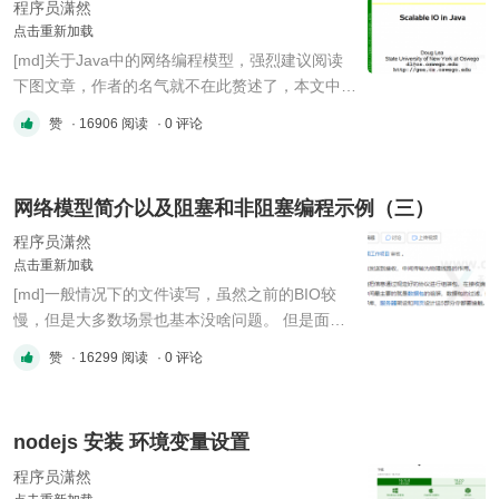
(data/attachment/forum/202210/13/163818oz3s
程序员潇然
2c0qpaccjkcc.png?image ...
点击重新加载
[md]关于Java中的网络编程模型，强烈建议阅读
下图文章，作者的名气就不在此赘述了，本文中也
将穿插着引用相关内容，出处不在特殊说明，因为
赞
· 16906 阅读
· 0 评论
java的网络编程模型的具体实现就来源于此，他也
是java NIO的作者。 !
(data/attachment/forum/202210/10/153122ftik4u
网络模型简介以及阻塞和非阻塞编程示例（三）
wxx68y8440.png?imageMogr2/auto-
orient/strip%7CimageView2/2/w ...
程序员潇然
点击重新加载
[md]一般情况下的文件读写，虽然之前的BIO较
慢，但是大多数场景也基本没啥问题。 但是面对
网络IO，动辄数万、十万、百万的并发来说，显然
赞
· 16299 阅读
· 0 评论
已经可以称之为不可用状态。 所以java很早前就
推出了NIO，用来解决这个问题。 本文主要在重提
一下阻塞的网络编程，然后在于NIO的实现进行对
nodejs 安装 环境变量设置
比。 通俗的说，网络编程就是把数据从一 ...
程序员潇然