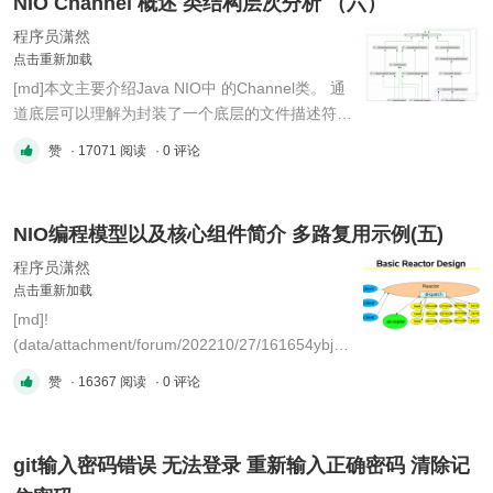
NIO Channel 概述 类结构层次分析 （六）
orient/strip%7CimageView2/2/w/300
"image.png") ### 创建 ...
程序员潇然
点击重新加载
[md]本文主要介绍Java NIO中 的Channel类。 通
道底层可以理解为封装了一个底层的文件描述符，
例如硬件设备、文件、网络连接等。 对于java中
赞
· 17071 阅读
· 0 评论
的NIO编程来说，只需要对Channel进行管理操作
即可，进而借助于Buffer对自己真正关心的数据进
行操作。 ### 核心使用 1. 我需要获取一个
NIO编程模型以及核心组件简介 多路复用示例(五)
Channel，这个Channel是绑定到xxx上的（文件
...
程序员潇然
点击重新加载
[md]!
(data/attachment/forum/202210/27/161654ybj4s
6siz4eea6s3.png?imageMogr2/auto-
赞
· 16367 阅读
· 0 评论
orient/strip%7CimageView2/2/w/300
"image.png") 不管是多Reactor还是多线程模式，
只是在基本Reactor模式下的扩展，基本原型是不
git输入密码错误 无法登录 重新输入正确密码 清除记
变的。 NIO的编程模型，也是类似如此。 ### 示