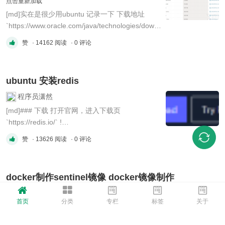
点击重新加载
[md]实在是很少用ubuntu 记录一下 下载地址
`https://www.oracle.com/java/technologies/downl
oads/#java8` !
赞
· 14162 阅读
· 0 评论
(data/attachment/forum/202210/10/100108nbwg
swaettg4u97u.png?imageMogr2/auto-
orient/strip%7CimageView2/2/w/300
ubuntu 安装redis
"image.png") 直接下载、上传、解压 `tar -zxvf` 配
置环境变量 两个步骤： * 修改 ...
程序员潇然
[md]### 下载 打开官网，进入下载页
`https://redis.io/` !
(data/attachment/forum/202210/10/094756tuznt
赞
· 13626 阅读
· 0 评论
8c9cumocoi5.png?imageMogr2/auto-
orient/strip%7CimageView2/2/w/300
"image.png") !
docker制作sentinel镜像 docker镜像制作
(data/attachment/forum/202210/10/094810fweig
wtwrlruwywg.png?imageMogr2/auto-
程序员潇然
首页
分类
专栏
标签
关于
orient/strip%7CimageView2/2/w/300 "image. ...
[md]sentinel是阿里巴巴的流控工具，但是对于它
本身的docker镜像，会发现提供的不是很新，有的