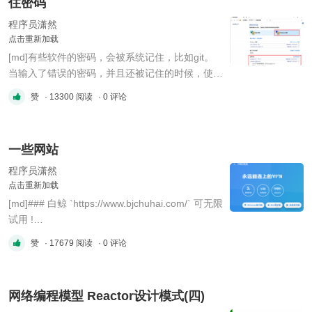
住密码
例 引入多路复用的NIO示例程序。 ```java
https://git ...
程序员潇然
点击重新加载
[md]有些软件的密码，会被系统记住，比如git。
当输入了错误的密码，并且还被记住的时候，使用
时，并没有让重新输入密码，系统自动使用了错误
赞
· 13300 阅读
· 0 评论
的密码。 解决方法就是清除 windows 系统 记住的
密码 `控制面板-----用户账户-------凭据管理器------
---管理Windows凭据` !
一些网站
(data/attachment/forum/202210/25/174417zzikni
dm ...
程序员潇然
点击重新加载
[md]### 白鲸 `https://www.bjchuhai.com/` 可无限
试用 !
(data/attachment/forum/202210/13/162709qid4
赞
· 17679 阅读
· 0 评论
wuzru45z6zc4.png?imageMogr2/auto-
orient/strip%7CimageView2/2/w/300
"image.png") 备用网址
网络编程模型 Reactor设计模式(四)
`https://www.rocket110.com/` 是马甲,一回事 !