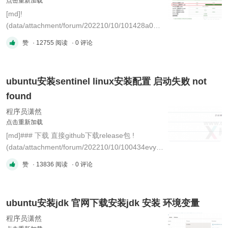
点击重新加载
[md]!
(data/attachment/forum/202210/10/101428a01lx
12z8lqqznn6.png?imageMogr2/auto-
赞
· 12755 阅读
· 0 评论
orient/strip%7CimageView2/2/w/300
"image.png") 解压 !
(data/attachment/forum/202210/10/101444axyg
ubuntu安装sentinel linux安装配置 启动失败 not
x1ypkptgbtgg.png?imageMogr2/auto-
found
orient/strip%7CimageView2/2/w/300
"image.png") 该路径下运行cmd，执行以下命令：
程序员潇然
查看 ...
点击重新加载
[md]### 下载 直接github下载release包 !
(data/attachment/forum/202210/10/100434evykz
7yz0jfwkrvv.png?imageMogr2/auto-
赞
· 13836 阅读
· 0 评论
orient/strip%7CimageView2/2/w/300
"image.png") ps：图片上是因为我安装了一些插
件所以出现了加速下载这种 上传到服务器，创建
ubuntu安装jdk 官网下载安装jdk 安装 环境变量
目录，sentinel只是一个jar包，没有太多配置 创建
启动脚本 star ...
程序员潇然