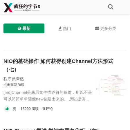
最新
热门
更多分类
NIO的基础操作 如何获得创建Channel方法形式
（七）
程序员潇然
点击重新加载
[md]Channel是底层文件描述符的映射，所以不是
可以简简单单随便new创建出来的。 所以提供了
`open`工厂方法或者某些类提供的 `getChannel`
赞
· 16209 阅读
· 0 评论
方法以及其他方法 ### 创建方法分类 !
(data/attachment/forum/202211/01/190945jsybyf
fiscswdabb.png?imageMogr2/auto-