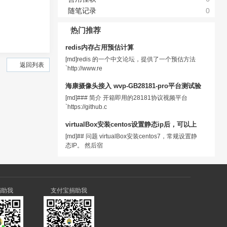
随笔记录
0
热门推荐
redis内存占用预估计算
[md]redis 的一个中文论坛，提供了一个预估方法
返回列表
`http://www.re
海康摄像头接入 wvp-GB28181-pro平台测试验
[md]### 简介 开箱即用的28181协议视频平台
`https://github.c
virtualBox安装centos设置静态ip后，可以上
[md]## 问题 virtualBox安装centos7，常规设置静
态IP。 然后宿
捐助我
支付宝捐助我