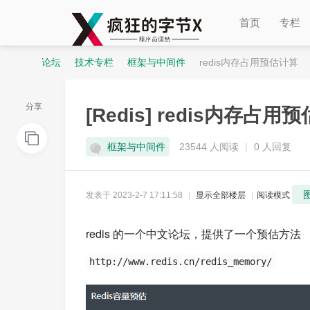
首页
专栏
论坛
技术专栏
框架与中间件
redis内存占用预估计算
分享
[Redis]
redis内存占用
程
»
›
›
›
框架与中间件
23544 人阅读
|
0 人回复
发表于 2023-2-7 17:11:58
|
显示全部楼层
|
阅读模式
redis 的一个中文论坛，提供了一个预估方法
序
http://www.redis.cn/redis_memory/