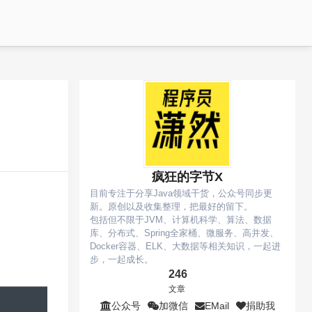
疯狂的字节X
目前专注于分享Java领域干货，公众号同步更
新。原创以及收集整理，把最好的留下。
包括但不限于JVM、计算机科学、算法、数据
库、分布式、Spring全家桶、微服务、高并发、
Docker容器、ELK、大数据等相关知识，一起进
步，一起成长。
246
文章
公众号
加微信
EMail
捐助我