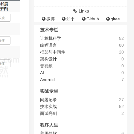
Links
微博
知乎
Github
gitee
技术专栏
计算机科学
52
编程语言
80
框架与中间件
20
架构设计
0
音视频
0
AI
0
Android
7
实战专栏
问题记录
27
技术实战
52
面试亮剑
2
程序人生
善用佳软
6